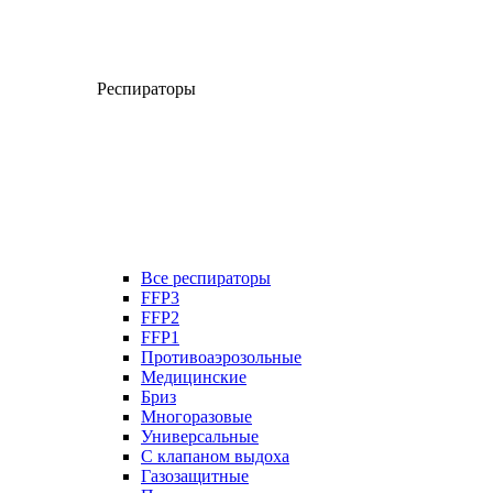
Респираторы
Все респираторы
FFP3
FFP2
FFP1
Противоаэрозольные
Медицинские
Бриз
Многоразовые
Универсальные
С клапаном выдоха
Газозащитные