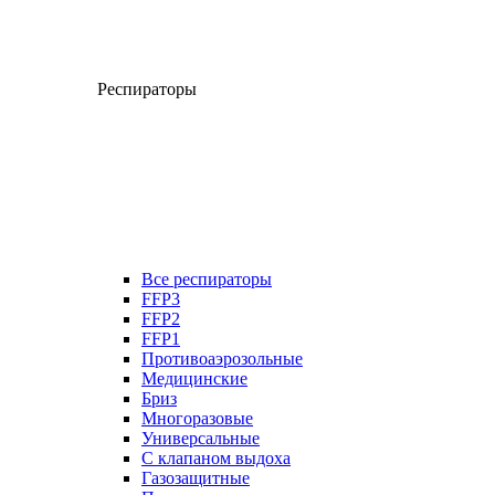
Респираторы
Все респираторы
FFP3
FFP2
FFP1
Противоаэрозольные
Медицинские
Бриз
Многоразовые
Универсальные
С клапаном выдоха
Газозащитные