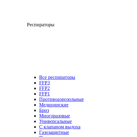
Респираторы
Все респираторы
FFP3
FFP2
FFP1
Противоаэрозольные
Медицинские
Бриз
Многоразовые
Универсальные
С клапаном выдоха
Газозащитные