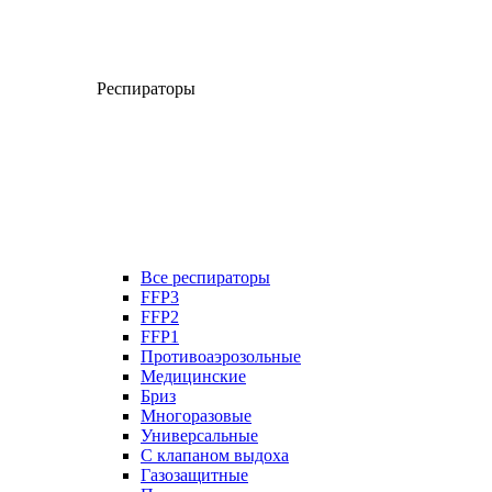
Респираторы
Все респираторы
FFP3
FFP2
FFP1
Противоаэрозольные
Медицинские
Бриз
Многоразовые
Универсальные
С клапаном выдоха
Газозащитные