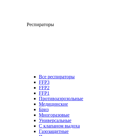
Респираторы
Все респираторы
FFP3
FFP2
FFP1
Противоаэрозольные
Медицинские
Бриз
Многоразовые
Универсальные
С клапаном выдоха
Газозащитные