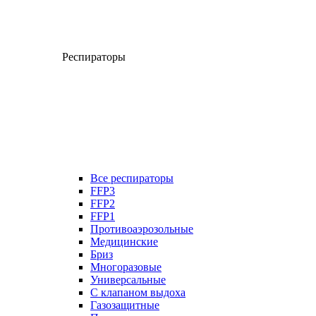
Респираторы
Все респираторы
FFP3
FFP2
FFP1
Противоаэрозольные
Медицинские
Бриз
Многоразовые
Универсальные
С клапаном выдоха
Газозащитные