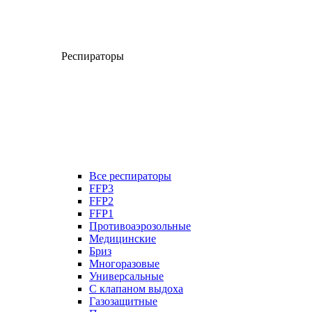
Респираторы
Все респираторы
FFP3
FFP2
FFP1
Противоаэрозольные
Медицинские
Бриз
Многоразовые
Универсальные
С клапаном выдоха
Газозащитные