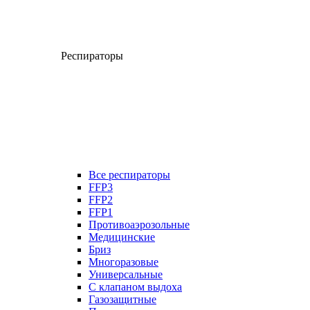
Респираторы
Все респираторы
FFP3
FFP2
FFP1
Противоаэрозольные
Медицинские
Бриз
Многоразовые
Универсальные
С клапаном выдоха
Газозащитные