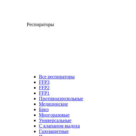
Респираторы
Все респираторы
FFP3
FFP2
FFP1
Противоаэрозольные
Медицинские
Бриз
Многоразовые
Универсальные
С клапаном выдоха
Газозащитные