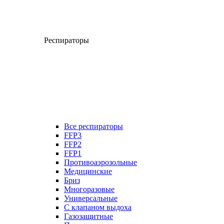
Респираторы
Все респираторы
FFP3
FFP2
FFP1
Противоаэрозольные
Медицинские
Бриз
Многоразовые
Универсальные
С клапаном выдоха
Газозащитные