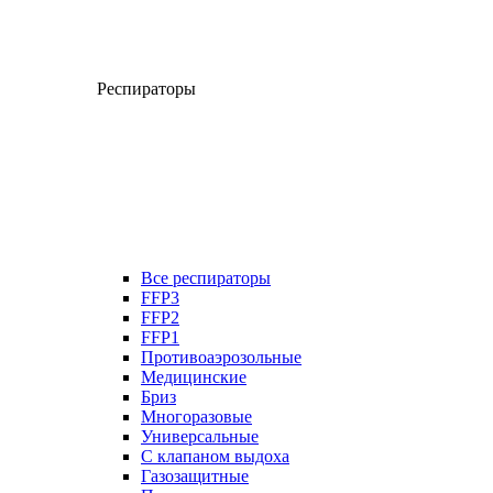
Респираторы
Все респираторы
FFP3
FFP2
FFP1
Противоаэрозольные
Медицинские
Бриз
Многоразовые
Универсальные
С клапаном выдоха
Газозащитные