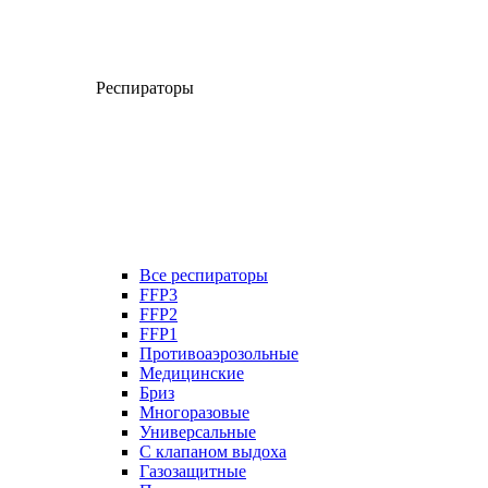
Респираторы
Все респираторы
FFP3
FFP2
FFP1
Противоаэрозольные
Медицинские
Бриз
Многоразовые
Универсальные
С клапаном выдоха
Газозащитные