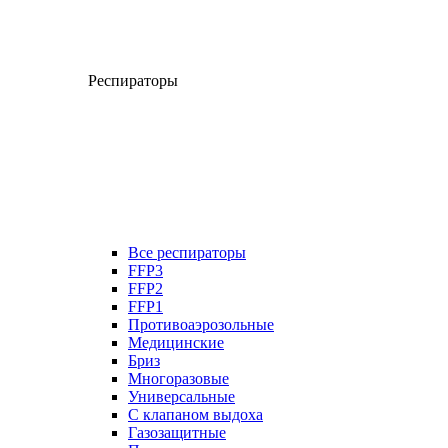
Респираторы
Все респираторы
FFP3
FFP2
FFP1
Противоаэрозольные
Медицинские
Бриз
Многоразовые
Универсальные
С клапаном выдоха
Газозащитные