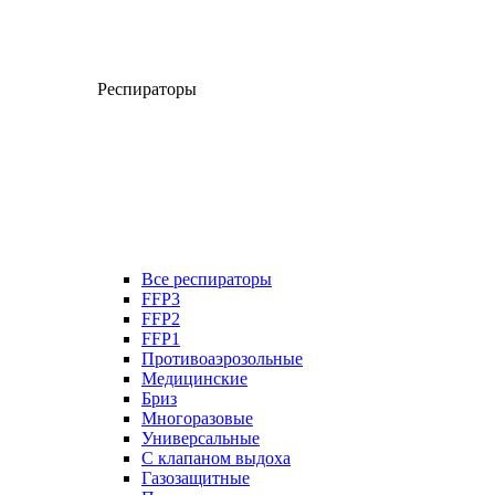
Респираторы
Все респираторы
FFP3
FFP2
FFP1
Противоаэрозольные
Медицинские
Бриз
Многоразовые
Универсальные
С клапаном выдоха
Газозащитные