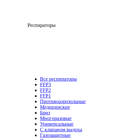
Респираторы
Все респираторы
FFP3
FFP2
FFP1
Противоаэрозольные
Медицинские
Бриз
Многоразовые
Универсальные
С клапаном выдоха
Газозащитные