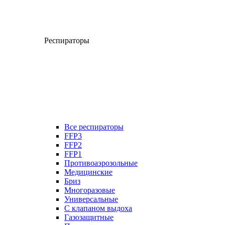
Респираторы
Все респираторы
FFP3
FFP2
FFP1
Противоаэрозольные
Медицинские
Бриз
Многоразовые
Универсальные
С клапаном выдоха
Газозащитные