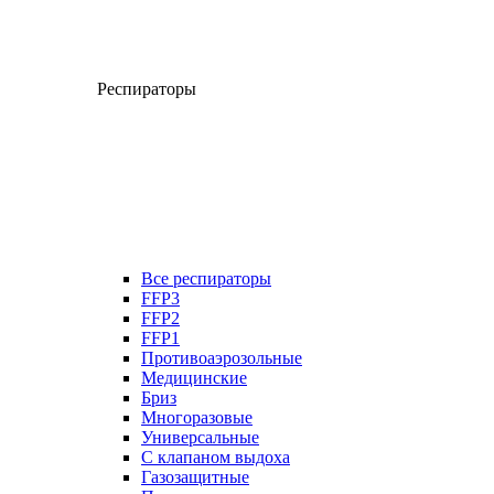
Респираторы
Все респираторы
FFP3
FFP2
FFP1
Противоаэрозольные
Медицинские
Бриз
Многоразовые
Универсальные
С клапаном выдоха
Газозащитные