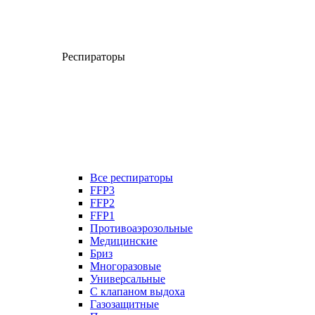
Респираторы
Все респираторы
FFP3
FFP2
FFP1
Противоаэрозольные
Медицинские
Бриз
Многоразовые
Универсальные
С клапаном выдоха
Газозащитные