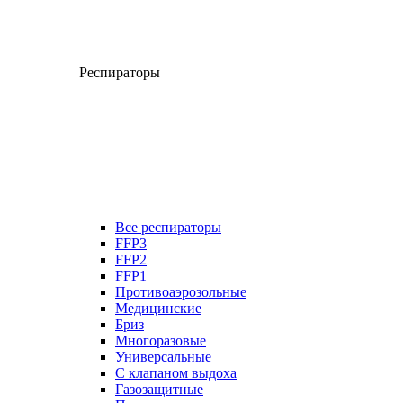
Респираторы
Все респираторы
FFP3
FFP2
FFP1
Противоаэрозольные
Медицинские
Бриз
Многоразовые
Универсальные
С клапаном выдоха
Газозащитные