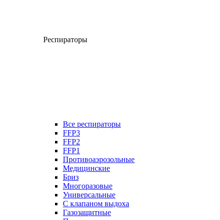
Респираторы
Все респираторы
FFP3
FFP2
FFP1
Противоаэрозольные
Медицинские
Бриз
Многоразовые
Универсальные
С клапаном выдоха
Газозащитные