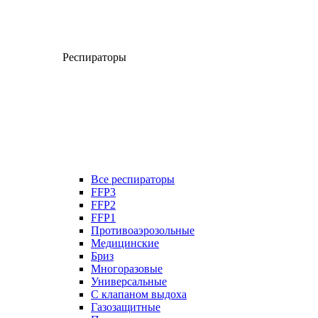
Респираторы
Все респираторы
FFP3
FFP2
FFP1
Противоаэрозольные
Медицинские
Бриз
Многоразовые
Универсальные
С клапаном выдоха
Газозащитные