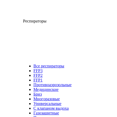
Респираторы
Все респираторы
FFP3
FFP2
FFP1
Противоаэрозольные
Медицинские
Бриз
Многоразовые
Универсальные
С клапаном выдоха
Газозащитные