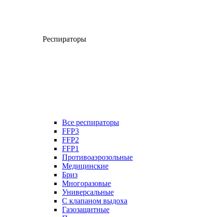
Респираторы
Все респираторы
FFP3
FFP2
FFP1
Противоаэрозольные
Медицинские
Бриз
Многоразовые
Универсальные
С клапаном выдоха
Газозащитные