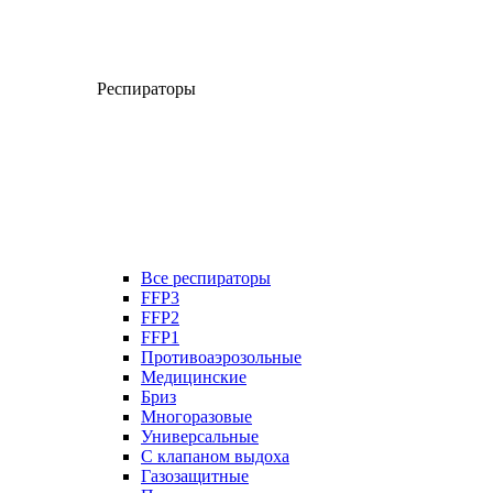
Респираторы
Все респираторы
FFP3
FFP2
FFP1
Противоаэрозольные
Медицинские
Бриз
Многоразовые
Универсальные
С клапаном выдоха
Газозащитные