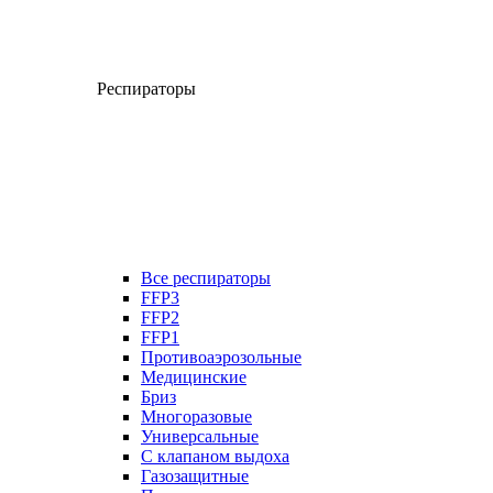
Респираторы
Все респираторы
FFP3
FFP2
FFP1
Противоаэрозольные
Медицинские
Бриз
Многоразовые
Универсальные
С клапаном выдоха
Газозащитные