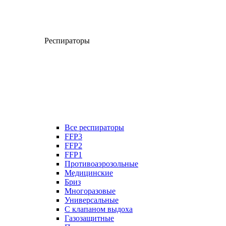
Респираторы
Все респираторы
FFP3
FFP2
FFP1
Противоаэрозольные
Медицинские
Бриз
Многоразовые
Универсальные
С клапаном выдоха
Газозащитные