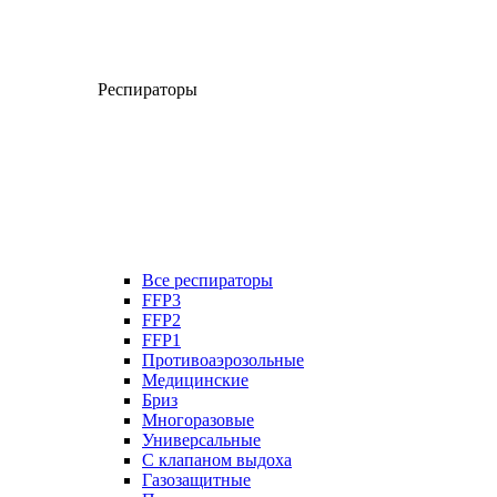
Респираторы
Все респираторы
FFP3
FFP2
FFP1
Противоаэрозольные
Медицинские
Бриз
Многоразовые
Универсальные
С клапаном выдоха
Газозащитные