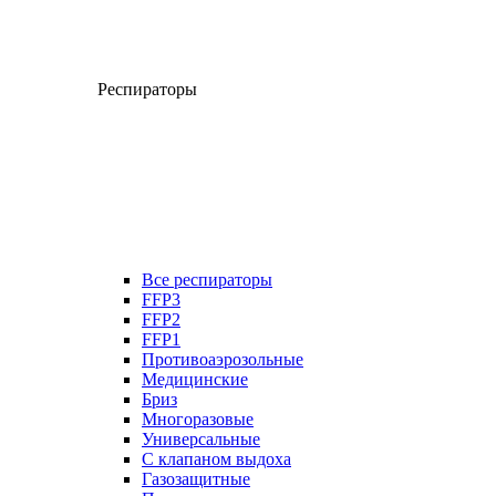
Респираторы
Все респираторы
FFP3
FFP2
FFP1
Противоаэрозольные
Медицинские
Бриз
Многоразовые
Универсальные
С клапаном выдоха
Газозащитные