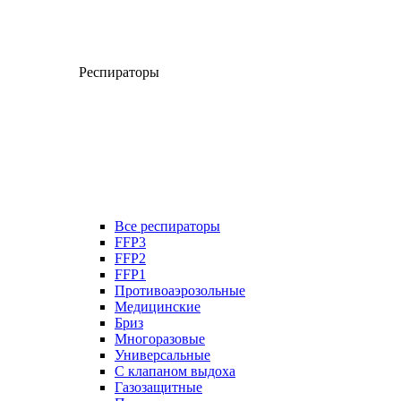
Респираторы
Все респираторы
FFP3
FFP2
FFP1
Противоаэрозольные
Медицинские
Бриз
Многоразовые
Универсальные
С клапаном выдоха
Газозащитные