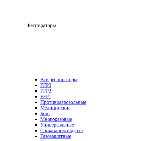
Респираторы
Все респираторы
FFP3
FFP2
FFP1
Противоаэрозольные
Медицинские
Бриз
Многоразовые
Универсальные
С клапаном выдоха
Газозащитные