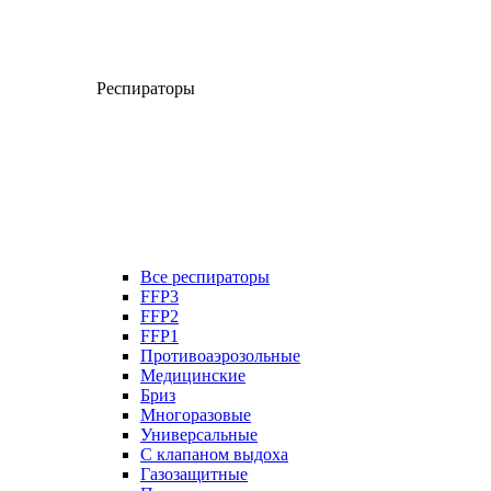
Респираторы
Все респираторы
FFP3
FFP2
FFP1
Противоаэрозольные
Медицинские
Бриз
Многоразовые
Универсальные
С клапаном выдоха
Газозащитные