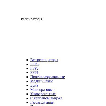
Респираторы
Все респираторы
FFP3
FFP2
FFP1
Противоаэрозольные
Медицинские
Бриз
Многоразовые
Универсальные
С клапаном выдоха
Газозащитные