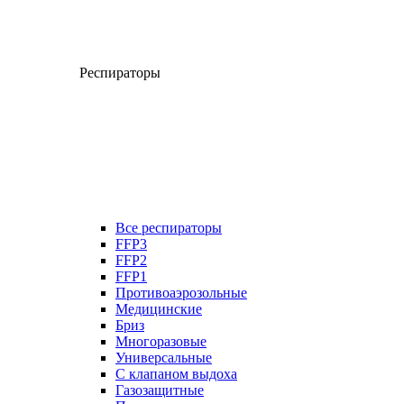
Респираторы
Все респираторы
FFP3
FFP2
FFP1
Противоаэрозольные
Медицинские
Бриз
Многоразовые
Универсальные
С клапаном выдоха
Газозащитные