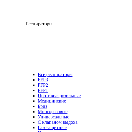
Респираторы
Все респираторы
FFP3
FFP2
FFP1
Противоаэрозольные
Медицинские
Бриз
Многоразовые
Универсальные
С клапаном выдоха
Газозащитные