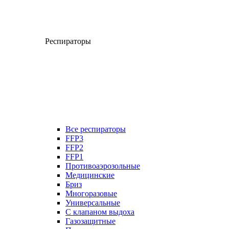
Респираторы
Все респираторы
FFP3
FFP2
FFP1
Противоаэрозольные
Медицинские
Бриз
Многоразовые
Универсальные
С клапаном выдоха
Газозащитные