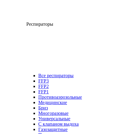
Респираторы
Все респираторы
FFP3
FFP2
FFP1
Противоаэрозольные
Медицинские
Бриз
Многоразовые
Универсальные
С клапаном выдоха
Газозащитные