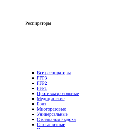
Респираторы
Все респираторы
FFP3
FFP2
FFP1
Противоаэрозольные
Медицинские
Бриз
Многоразовые
Универсальные
С клапаном выдоха
Газозащитные