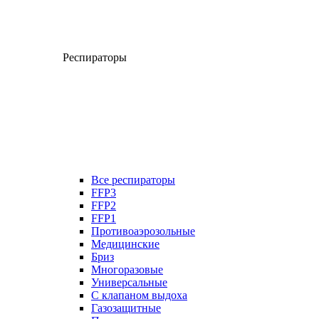
Респираторы
Все респираторы
FFP3
FFP2
FFP1
Противоаэрозольные
Медицинские
Бриз
Многоразовые
Универсальные
С клапаном выдоха
Газозащитные