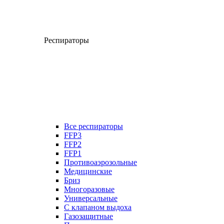
Респираторы
Все респираторы
FFP3
FFP2
FFP1
Противоаэрозольные
Медицинские
Бриз
Многоразовые
Универсальные
С клапаном выдоха
Газозащитные