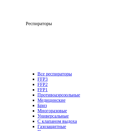
Респираторы
Все респираторы
FFP3
FFP2
FFP1
Противоаэрозольные
Медицинские
Бриз
Многоразовые
Универсальные
С клапаном выдоха
Газозащитные