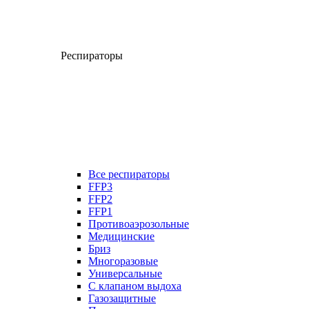
Респираторы
Все респираторы
FFP3
FFP2
FFP1
Противоаэрозольные
Медицинские
Бриз
Многоразовые
Универсальные
С клапаном выдоха
Газозащитные