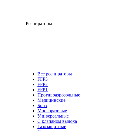
Респираторы
Все респираторы
FFP3
FFP2
FFP1
Противоаэрозольные
Медицинские
Бриз
Многоразовые
Универсальные
С клапаном выдоха
Газозащитные