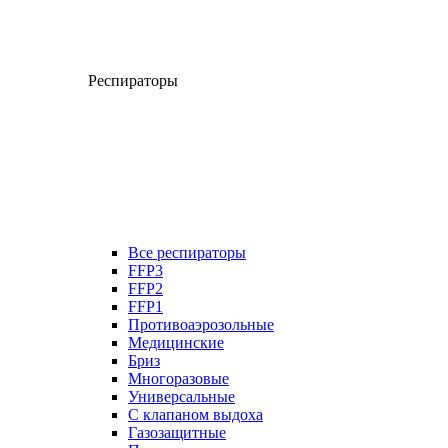
Респираторы
Все респираторы
FFP3
FFP2
FFP1
Противоаэрозольные
Медицинские
Бриз
Многоразовые
Универсальные
С клапаном выдоха
Газозащитные