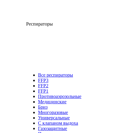
Респираторы
Все респираторы
FFP3
FFP2
FFP1
Противоаэрозольные
Медицинские
Бриз
Многоразовые
Универсальные
С клапаном выдоха
Газозащитные