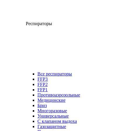
Респираторы
Все респираторы
FFP3
FFP2
FFP1
Противоаэрозольные
Медицинские
Бриз
Многоразовые
Универсальные
С клапаном выдоха
Газозащитные