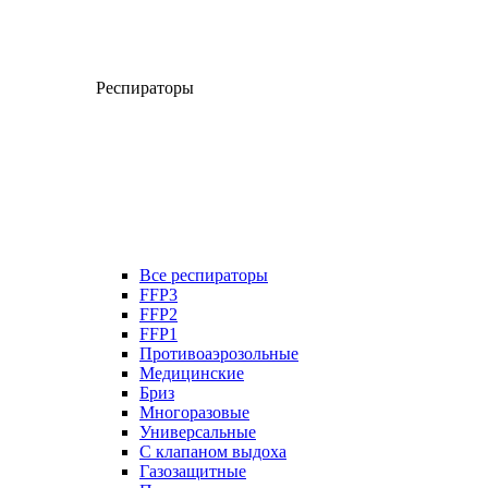
Респираторы
Все респираторы
FFP3
FFP2
FFP1
Противоаэрозольные
Медицинские
Бриз
Многоразовые
Универсальные
С клапаном выдоха
Газозащитные