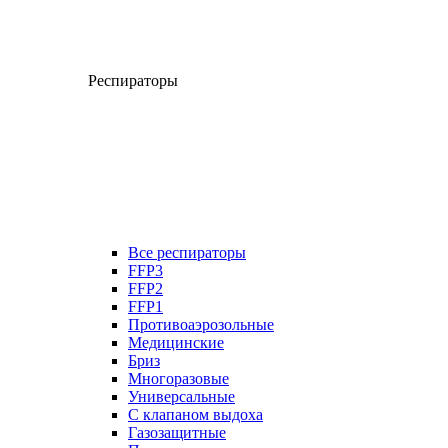
Респираторы
Все респираторы
FFP3
FFP2
FFP1
Противоаэрозольные
Медицинские
Бриз
Многоразовые
Универсальные
С клапаном выдоха
Газозащитные