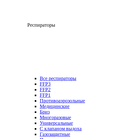
Респираторы
Все респираторы
FFP3
FFP2
FFP1
Противоаэрозольные
Медицинские
Бриз
Многоразовые
Универсальные
С клапаном выдоха
Газозащитные