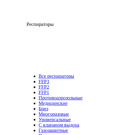
Респираторы
Все респираторы
FFP3
FFP2
FFP1
Противоаэрозольные
Медицинские
Бриз
Многоразовые
Универсальные
С клапаном выдоха
Газозащитные