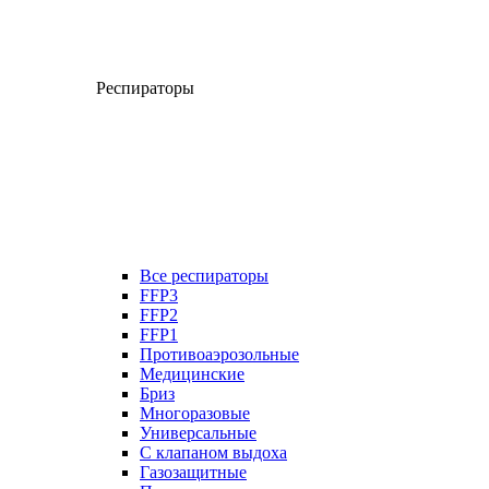
Респираторы
Все респираторы
FFP3
FFP2
FFP1
Противоаэрозольные
Медицинские
Бриз
Многоразовые
Универсальные
С клапаном выдоха
Газозащитные